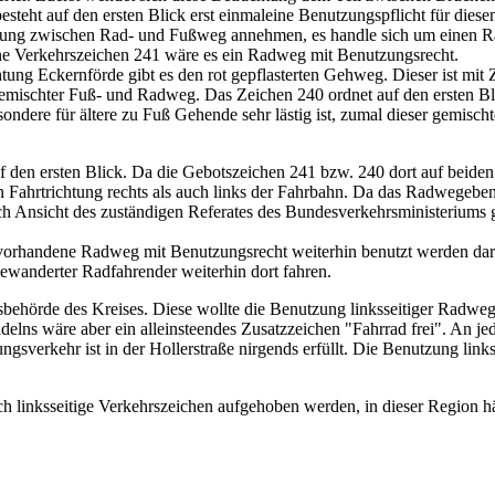
steht auf den ersten Blick erst einmaleine Benutzungspflicht für die
nnung zwischen Rad- und Fußweg annehmen, es handle sich um einen Ra
Ohne Verkehrszeichen 241 wäre es ein Radweg mit Benutzungsrecht.
ung Eckernförde gibt es den rot gepflasterten Gehweg. Dieser ist mi
 gemischter Fuß- und Radweg. Das Zeichen 240 ordnet auf den ersten 
sondere für ältere zu Fuß Gehende sehr lästig ist, zumal dieser gemisc
f den ersten Blick. Da die Gebotszeichen 241 bzw. 240 dort auf beiden 
Fahrtrichtung rechts als auch links der Fahrbahn. Da das Radwegebenu
h Ansicht des zuständigen Referates des Bundesverkehrsministeriums ge
 vorhandene Radweg mit Benutzungsrecht weiterhin benutzt werden dar
bewanderter Radfahrender weiterhin dort fahren.
rsbehörde des Kreises. Diese wollte die Benutzung linksseitiger Radwe
rradelns wäre aber ein alleinsteendes Zusatzzeichen "Fahrrad frei". 
sverkehr ist in der Hollerstraße nirgends erfüllt. Die Benutzung link
h linksseitige Verkehrszeichen aufgehoben werden, in dieser Region hä