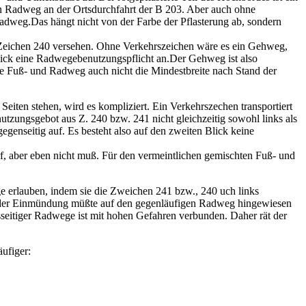
sen Radweg an der Ortsdurchfahrt der B 203. Aber auch ohne
dweg.Das hängt nicht von der Farbe der Pflasterung ab, sondern
t Zeichen 240 versehen. Ohne Verkehrszeichen wäre es ein Gehweg,
Blick eine Radwegebenutzungspflicht an.Der Gehweg ist also
hte Fuß- und Radweg auch nicht die Mindestbreite nach Stand der
Seiten stehen, wird es kompliziert. Ein Verkehrszechen transportiert
tzungsgebot aus Z. 240 bzw. 241 nicht gleichzeitig sowohl links als
genseitig auf. Es besteht also auf den zweiten Blick keine
f, aber eben nicht muß. Für den vermeintlichen gemischten Fuß- und
ge erlauben, indem sie die Zweichen 241 bzw., 240 uch links
An jeder Einmündung müßte auf den gegenläufigen Radweg hingewiesen
sseitiger Radwege ist mit hohen Gefahren verbunden. Daher rät der
ufiger: