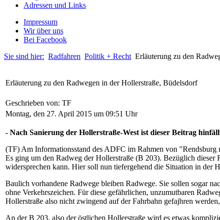
Adressen und Links
Impressum
Wir über uns
Bei Facebook
Sie sind hier:
Radfahren
Politik + Recht
Erläuterung zu den Radwege
Erläuterung zu den Radwegen in der Hollerstraße, Büdelsdorf
Geschrieben von: TF
Montag, den 27. April 2015 um 09:51 Uhr
- Nach Sanierung der Hollerstraße-West ist dieser Beitrag hinfäl
(TF) Am Informationsstand des ADFC im Rahmen von "Rendsburg mac
Es ging um den Radweg der Hollerstraße (B 203). Bezüglich dieser 
widersprechen kann. Hier soll nun tiefergehend die Situation in der H
Baulich vorhandene Radwege bleiben Radwege. Sie sollen sogar nach 
ohne Verkehrszeichen. Für diese gefährlichen, unzumutbaren Radweg
Hollerstraße also nicht zwingend auf der Fahrbahn gefajhren werde
An der B 203, also der östlichen Hollerstraße wird es etwas komplizi