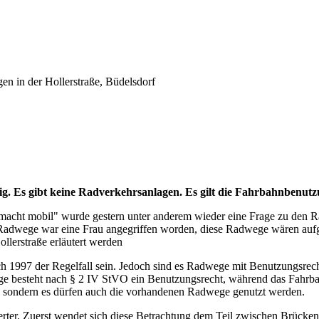
n in der Hollerstraße, Büdelsdorf
lig. Es gibt keine Radverkehrsanlagen. Es gilt die Fahrbahnbenutz
ht mobil" wurde gestern unter anderem wieder eine Frage zu den Ra
Radwege war eine Frau angegriffen worden, diese Radwege wären aufge
ollerstraße erläutert werden
1997 der Regelfall sein. Jedoch sind es Radwege mit Benutzungsrecht
e besteht nach § 2 IV StVO ein Benutzungsrecht, während das Fahrba
n, sondern es dürfen auch die vorhandenen Radwege genutzt werden.
erter. Zuerst wendet sich diese Betrachtung dem Teil zwischen Brücken-